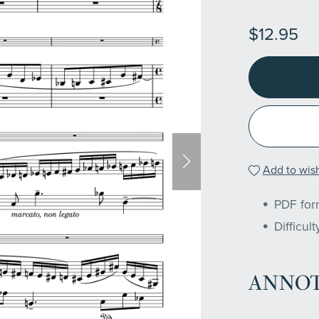
$12.95
Add to wish
PDF form
Difficul
ANNOT