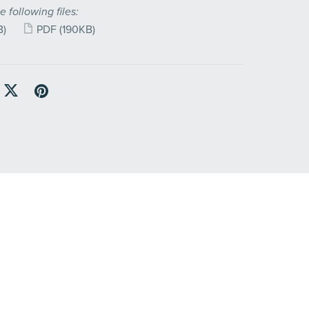
e following files:
B)
PDF
(190KB)