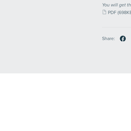
You will get th
PDF
(698K
Share: