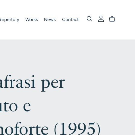
Repertory
Works
News
Contact
frasi per
uto e
noforte (1995)