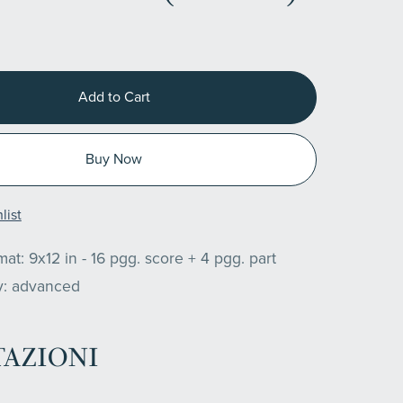
Add to Cart
Buy Now
list
at: 9x12 in - 16 pgg. score + 4 pgg. part
ty: advanced
AZIONI