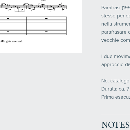
Parafrasi (19
stesso period
nella strumen
parafrasare d
vecchie comp
I due movime
approccio di
No. catalogo:
Durata: ca. 7
Prima esecuz
NOTES