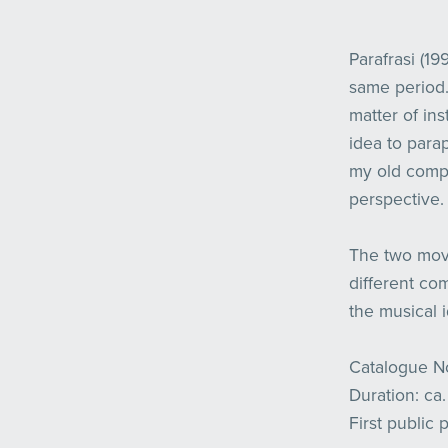
Parafrasi (19
same period. 
matter of ins
idea to para
my old compo
perspective.
The two mov
different co
the musical 
Catalogue No
Duration: ca.
First public 